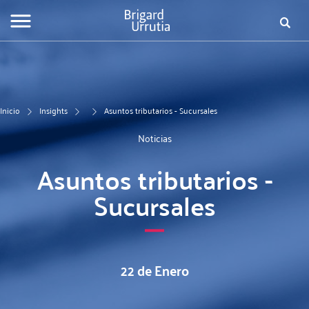
Pasar
Fo
al
contenido
de
principal
bú
Inicio
Insights
Asuntos tributarios - Sucursales
Noticias
Asuntos tributarios -
Sucursales
22 de Enero