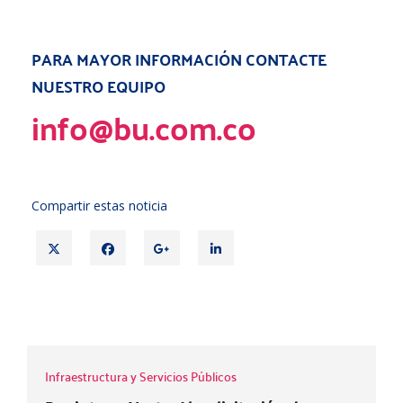
PARA MAYOR INFORMACIÓN CONTACTE
NUESTRO EQUIPO
info@bu.com.co
Compartir estas noticia
T
F
G
L
w
a
o
i
i
c
o
n
t
e
g
k
ASUNTOS TRIBUTARIOS - SUCURSALES
t
b
l
e
e
o
e
d
r
o
+
i
Infraestructura y Servicios Públicos
k
n