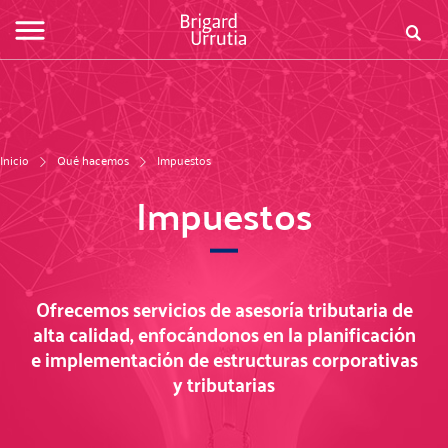
Pasar
al
Busca
Fo
contenido
principal
de
bú
Inicio
Qué hacemos
Impuestos
Impuestos
Ofrecemos servicios de asesoría tributaria de
alta calidad, enfocándonos en la planificación
e implementación de estructuras corporativas
y tributarias