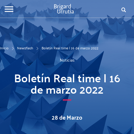
Pasar
al
Busca
Fo
contenido
principal
de
bú
Inicio
Newsflash
Boletín Real time | 16 de marzo 2022
Noticias
Boletín Real time | 16
de marzo 2022
28 de Marzo