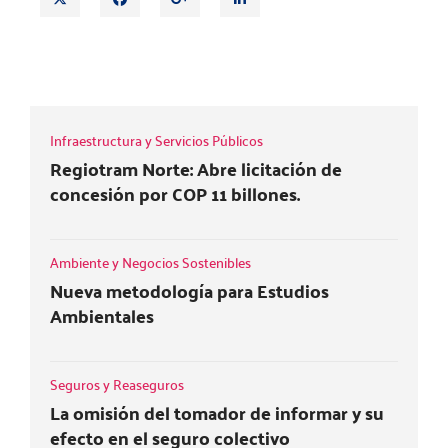
w
a
o
i
i
c
o
n
t
e
g
k
BOLETÍN REAL TIME | 16 DE MARZO 2022
t
b
l
e
e
o
e
d
r
o
+
i
Infraestructura y Servicios Públicos
k
n
Regiotram Norte: Abre licitación de
concesión por COP 11 billones.
Ambiente y Negocios Sostenibles
Nueva metodología para Estudios
Ambientales
Seguros y Reaseguros
La omisión del tomador de informar y su
efecto en el seguro colectivo