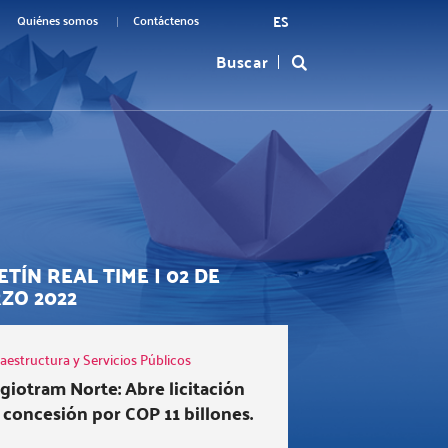
ES
menu
Quiénes somos
Contáctenos
Buscar
Formulario
top
de
búsqueda
TÍN REAL TIME | 02 DE
ZO 2022
raestructura y Servicios Públicos
giotram Norte: Abre licitación
 concesión por COP 11 billones.