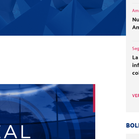
Amb
Nu
Am
Seg
La
in
co
VE
BOL