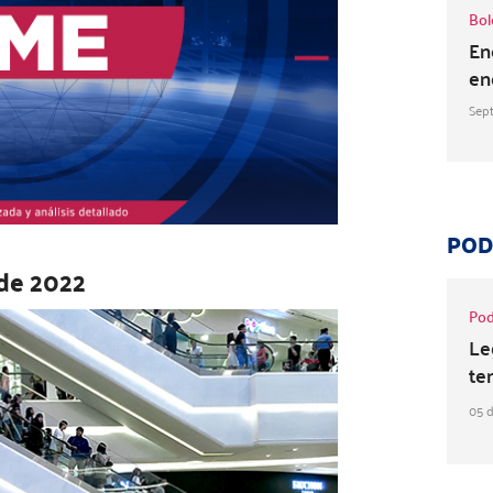
Bol
En
en
Sep
POD
 de 2022
Pod
Le
te
05 d