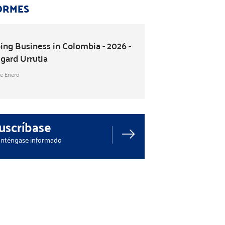
ORMES
ing Business in Colombia - 2026 -
igard Urrutia
de Enero
uscríbase
nténgase informado