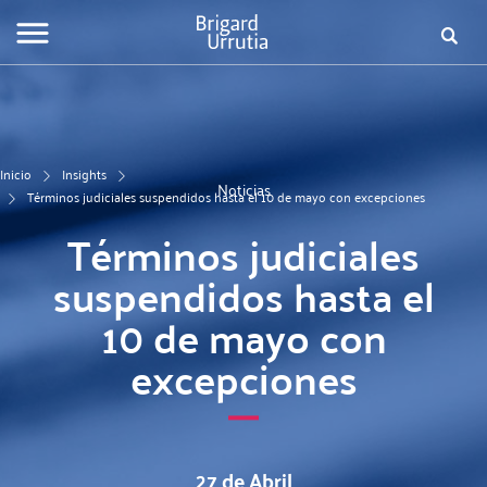
Pasar
Fo
al
contenido
de
principal
bú
Inicio
Insights
Noticias
Términos judiciales suspendidos hasta el 10 de mayo con excepciones
Términos judiciales
suspendidos hasta el
10 de mayo con
excepciones
27 de Abril