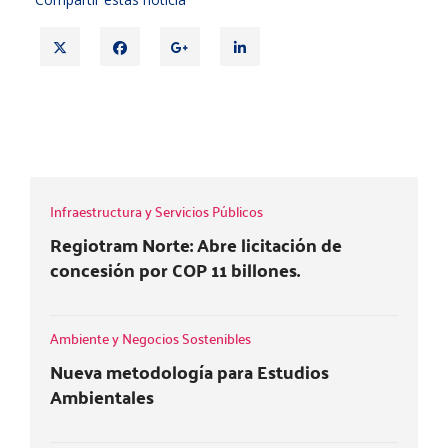
T
F
G
L
w
a
o
i
i
c
o
n
t
e
g
k
MODIFICACIÓN DE MEDIDAS
t
b
l
e
TRANSITORIAS
e
o
e
d
r
o
+
i
k
n
Infraestructura y Servicios Públicos
Regiotram Norte: Abre licitación de
concesión por COP 11 billones.
Ambiente y Negocios Sostenibles
Nueva metodología para Estudios
Ambientales