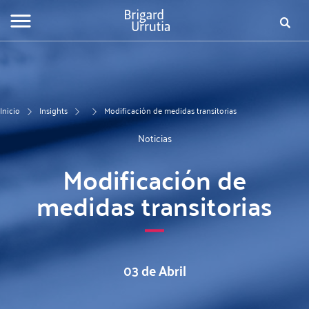
Pasar
Fo
al
contenido
de
principal
bú
Inicio
Insights
Modificación de medidas transitorias
Noticias
Modificación de
medidas transitorias
03 de Abril