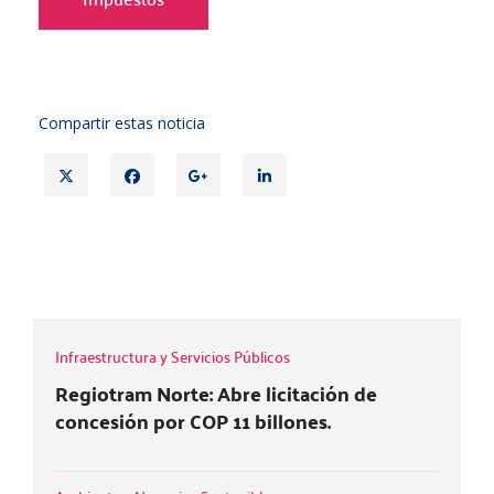
Compartir estas noticia
T
F
G
L
w
a
o
i
i
c
o
n
t
e
g
k
CONSEJO DE ESTADO REVOCA
t
b
l
e
SUSPENSIÓN DEL DECRETO 572 DE 2025
e
o
e
d
r
o
+
i
k
n
Infraestructura y Servicios Públicos
Regiotram Norte: Abre licitación de
concesión por COP 11 billones.