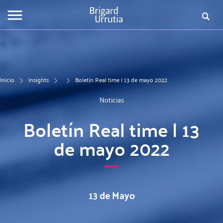
Pasar
Fo
al
contenido
de
principal
bú
Inicio
Insights
Boletín Real time | 13 de mayo 2022
Noticias
Boletín Real time | 13
de mayo 2022
13 de Mayo