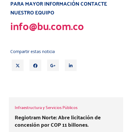
PARA MAYOR INFORMACIÓN CONTACTE
NUESTRO EQUIPO
info@bu.com.co
Compartir estas noticia
T
F
G
L
w
a
o
i
i
c
o
n
t
e
g
k
BOLETÍN REAL TIME | 13 DE MAYO 2022
t
b
l
e
e
o
e
d
r
o
+
i
Infraestructura y Servicios Públicos
k
n
Regiotram Norte: Abre licitación de
concesión por COP 11 billones.