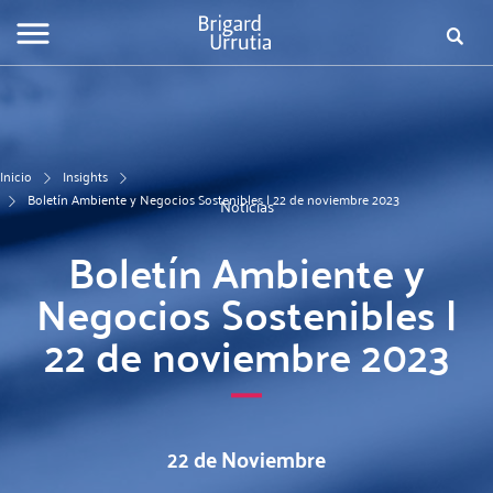
Pasar
Fo
al
contenido
de
principal
bú
Inicio
Insights
Boletín Ambiente y Negocios Sostenibles | 22 de noviembre 2023
Noticias
Boletín Ambiente y
Negocios Sostenibles |
22 de noviembre 2023
22 de Noviembre