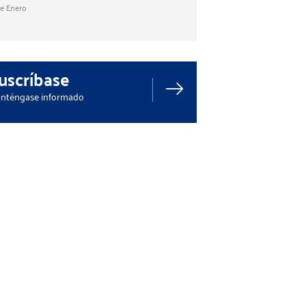
de Enero
uscríbase
nténgase informado