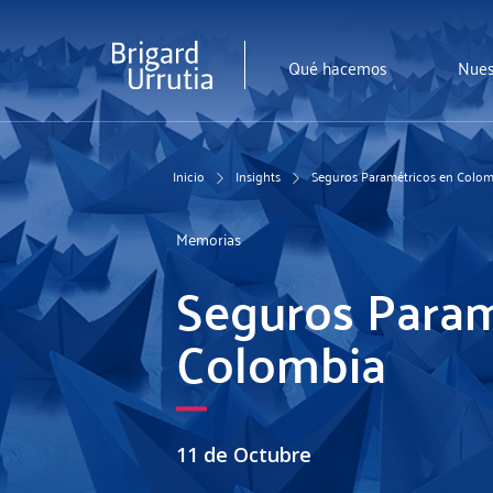
Pasar
al
contenido
Qué hacemos
Nues
principal
Inicio
Insights
Seguros Paramétricos en Colom
Memorias
Seguros Param
Colombia
11 de Octubre