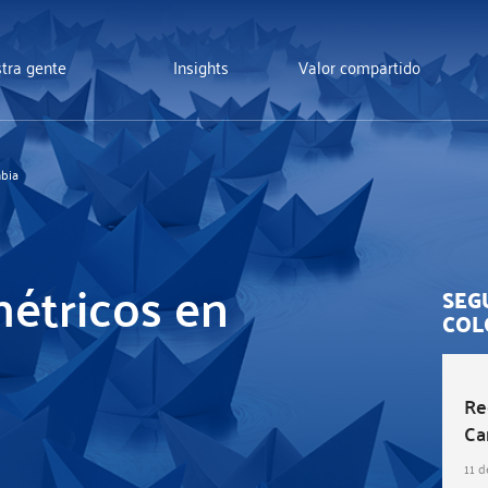
tra gente
Insights
Valor compartido
bia
étricos en
SEG
COL
Re
Ca
11 d