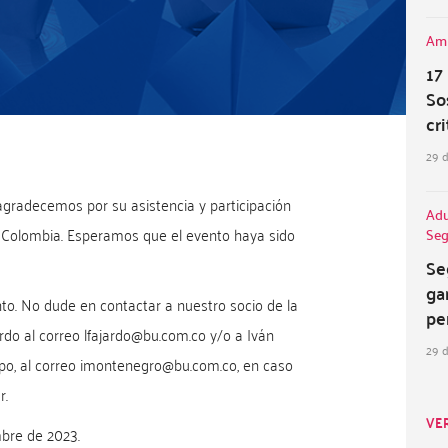
Amb
17
So
cr
29 
 agradecemos por su asistencia y participación
Adu
 Colombia. Esperamos que el evento haya sido
Seg
Se
ga
nto. No dude en contactar a nuestro socio de la
pe
rdo al correo lfajardo@bu.com.co y/o a Iván
29 
po, al correo imontenegro@bu.com.co, en caso
r.
VE
mbre de 2023.