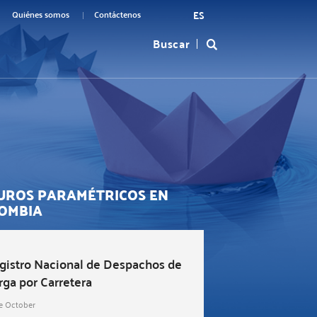
ES
menu
Quiénes somos
Contáctenos
Buscar
Formulario
top
de
búsqueda
UROS PARAMÉTRICOS EN
OMBIA
gistro Nacional de Despachos de
rga por Carretera
e October