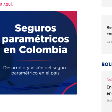
R AQUÍ.
Re
co
04 
BOL
Bol
En
en
Sep