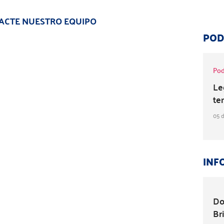
ACTE NUESTRO EQUIPO
POD
Pod
Le
te
05 d
INF
Do
Br