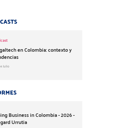
CASTS
cast
galtech en Colombia: contexto y
ndencias
e Julio
ORMES
ing Business in Colombia - 2026 -
igard Urrutia