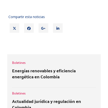
Compartir esta noticias
T
F
G
L
w
a
o
i
i
c
o
n
t
e
g
k
BOLETÍN EDICIÓN 37
t
b
l
e
e
o
e
d
r
o
+
i
Boletines
k
n
Energías renovables y eficiencia
energética en Colombia
Boletines
Actualidad jurídica y regulación en
Colombia