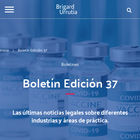
Pasar
al
Busca
Fo
contenido
principal
de
bú
Inicio
Boletín Edición 37
Boletines
Boletín Edición 37
Las últimas noticias legales sobre diferentes
industrias y áreas de práctica.