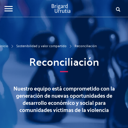
Pasar
al
Busca
Fo
contenido
principal
de
bú
Inicio
Sostenibilidad y valor compartido
Reconciliación
Reconciliación
Nuestro equipo está comprometido con la
generación de nuevas oportunidades de
desarrollo económico y social para
comunidades víctimas de la violencia