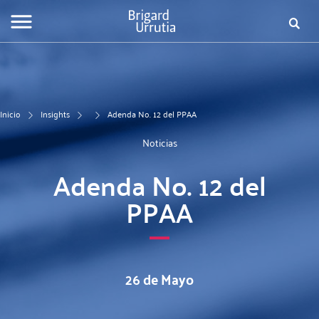
Pasar
Fo
al
contenido
de
principal
bú
Inicio
Insights
Adenda No. 12 del PPAA
Noticias
Adenda No. 12 del
PPAA
26 de Mayo