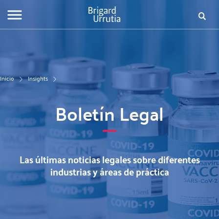
Pasar
al
Busca
Fo
contenido
principal
de
bú
Inicio
Insights
Boletín Legal
Las últimas noticias legales sobre diferentes
industrias y áreas de práctica