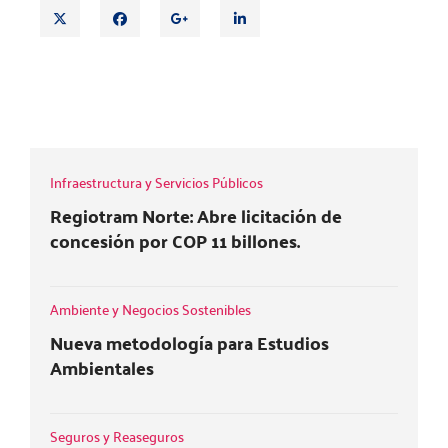
T
F
G
L
w
a
o
i
i
c
o
n
t
e
g
k
BOLETÍN NOTICIAS EAR LABORAL JULIO
t
b
l
e
2025
e
o
e
d
r
o
+
i
k
n
Infraestructura y Servicios Públicos
Regiotram Norte: Abre licitación de
concesión por COP 11 billones.
Ambiente y Negocios Sostenibles
Nueva metodología para Estudios
Ambientales
Seguros y Reaseguros